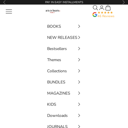
Passer au contenu
PAY IN EASY INSTALLMENTS
Précédent
Sui
Recherche
Translation missi
Panier
Artstoheartsproject
Menu
★★★★★
46 Reviews
BOOKS
NEW RELEASES
Bestsellers
Themes
Collections
BUNDLES
MAGAZINES
KIDS
Downloads
JOURNALS